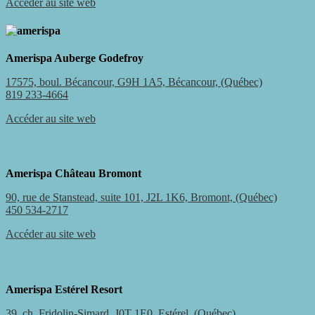
Accéder au site web
Amerispa Auberge Godefroy
17575, boul. Bécancour, G9H 1A5, Bécancour, (Québec)
819 233-4664
Accéder au site web
Amerispa Château Bromont
90, rue de Stanstead, suite 101, J2L 1K6, Bromont, (Québec)
450 534-2717
Accéder au site web
Amerispa Estérel Resort
39, ch. Fridolin-Simard, J0T 1E0, Estérel, (Québec)