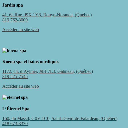
Jardin spa
41, 6e Rue, J9X 1Y8, Rouyn-Noranda, (Québec)
819 762-3000
Accéder au site web
Koena spa et bains nordiques
1172, ch. d’Aylmer, J9H 7L3, Gatineau, (Québec)
819 525-7545
Accéder au site web
L’Éternel Spa
160, du Massif, G0V 1C0, Saint-David-de-Falardeau, (Québec)
418 673-3330