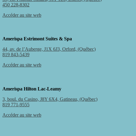
450 228-8302
Accéder au site web
Amerispa Estrimont Suites & Spa
44, av. de l’Auberge, J1X 6J3, Orford, (Québec)
819 843-5439
Accéder au site web
Amerispa Hilton Lac-Leamy
3, boul. du Casino, J8Y 6X4, Gatineau, (Québec)
819 771-9555
Accéder au site web