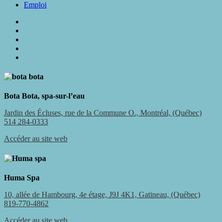
Emploi
twitter
facebook
linkedin
phone
email
Bota Bota, spa-sur-l’eau
Jardin des Écluses, rue de la Commune O., Montréal, (Québec)
514 284-0333
Accéder au site web
Huma Spa
10, allée de Hambourg, 4e étage, J9J 4K1, Gatineau, (Québec)
819-770-4862
Accéder au site web