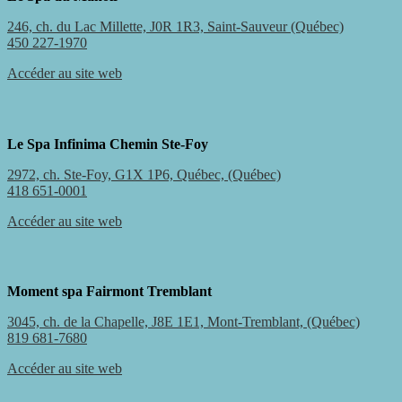
246, ch. du Lac Millette, J0R 1R3, Saint-Sauveur (Québec)
450 227-1970
Accéder au site web
Le Spa Infinima Chemin Ste-Foy
2972, ch. Ste-Foy, G1X 1P6, Québec, (Québec)
418 651-0001
Accéder au site web
Moment spa Fairmont Tremblant
3045, ch. de la Chapelle, J8E 1E1, Mont-Tremblant, (Québec)
819 681-7680
Accéder au site web