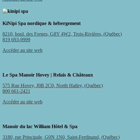
KiNipi Spa nordique & hébergement
8210, boul. des Forges, G8Y 4W2, Trois-Rivières, (Québec)
819 693-9999
Accéder au site web
Le Spa Manoir Hovey | Relais & Châteaux
575 Rue Hovey, J0B 2C0, North Hatley, (Québec)
800 661-2421
Accéder au site web
Manoir du lac William Hôtel & Spa
3180, rue Principale, G0N 1N0, Saint-Ferdinand, (Québec)