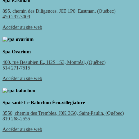
Spa Eastman
895, chemin des Diligences, J0E 1P0, Eastman, (Québec)
450 297-3009
Accéder au site web
Spa Ovarium
400, rue Beaubien E., H2S 1S3, Montréal, (Québec)
514 271-7515
Accéder au site web
Spa santé Le Baluchon Éco-villégiature
3550, chemin des Trembles, J0K 3G0, Saint-Paulin, (Québec)
819 268-2555
Accéder au site web