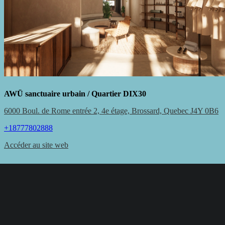
AWŪ sanctuaire urbain / Quartier DIX30
6000 Boul. de Rome entrée 2, 4e étage, Brossard, Quebec J4Y 0B6
+18777802888
Accéder au site web