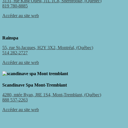
3131, rue King Ouest, J1L 1C8, Sherbrooke, (Québec)
819 780-8885
Accéder au site web
Rainspa
55, rue St-Jacques, H2Y 3X2, Montréal, (Québec)
514 282-2727
Accéder au site web
Scandinave Spa Mont-Tremblant
4280, mtée Ryan, J8E 1S4, Mont-Tremblant, (Québec)
888 537-2263
Accéder au site web