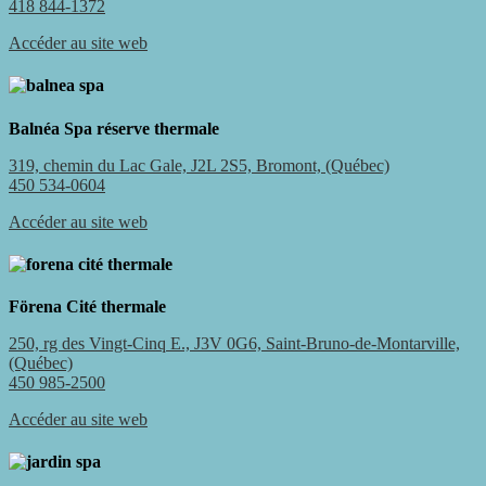
418 844-1372
Accéder au site web
Balnéa Spa réserve thermale
319, chemin du Lac Gale, J2L 2S5, Bromont, (Québec)
450 534-0604
Accéder au site web
Förena Cité thermale
250, rg des Vingt-Cinq E., J3V 0G6, Saint-Bruno-de-Montarville,
(Québec)
450 985-2500
Accéder au site web