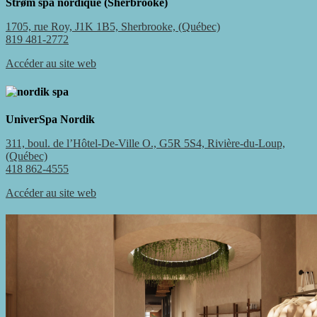
Strøm spa nordique (Sherbrooke)
1705, rue Roy, J1K 1B5, Sherbrooke, (Québec)
819 481-2772
Accéder au site web
UniverSpa Nordik
311, boul. de l’Hôtel-De-Ville O., G5R 5S4, Rivière-du-Loup,
(Québec)
418 862-4555
Accéder au site web