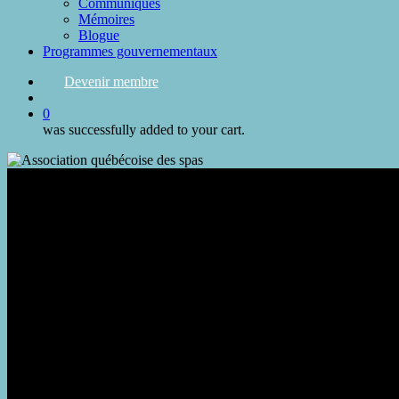
Communiqués
Mémoires
Blogue
Programmes gouvernementaux
Devenir membre
search
0
was successfully added to your cart.
Salle de presse
de l'Association québécoise des spas