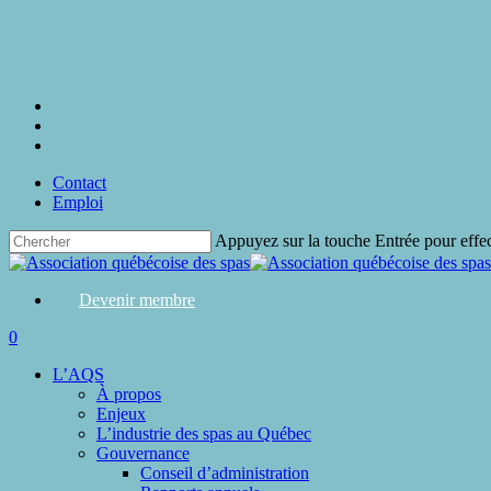
Skip
to
main
content
twitter
facebook
linkedin
Contact
Emploi
Appuyez sur la touche Entrée pour effe
Close
Search
Devenir membre
search
0
Menu
L’AQS
À propos
Enjeux
L’industrie des spas au Québec
Gouvernance
Conseil d’administration