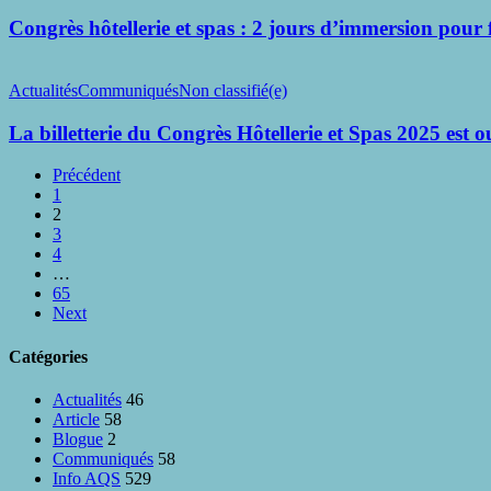
et
du
spas
Congrès hôtellerie et spas : 2 jours d’immersion pour 
jury
:
2
La
jours
billetterie
Actualités
Communiqués
Non classifié(e)
d’immersion
du
pour
Congrès
La billetterie du Congrès Hôtellerie et Spas 2025 est o
faire
Hôtellerie
le
et
Précédent
plein
Spas
1
d’idées,
2025
2
d’humains
est
3
et
ouverte
4
d’audace
!
…
65
Next
Catégories
Actualités
46
Article
58
Blogue
2
Communiqués
58
Info AQS
529