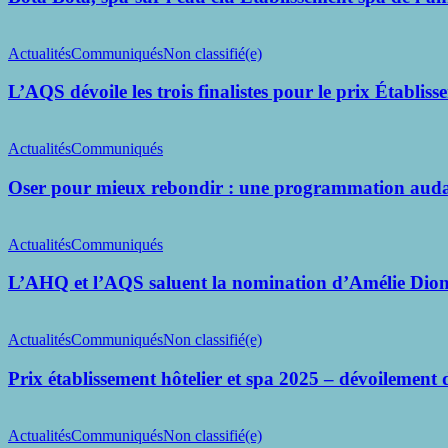
la
l’eau
engagés
continuité
élu
L’AQS
Établissement
dévoile
Actualités
Communiqués
Non classifié(e)
spa
les
de
trois
L’AQS dévoile les trois finalistes pour le prix Établi
l’année
finalistes
2025
pour
Oser
le
pour
Actualités
Communiqués
prix
mieux
Établissement
rebondir
Oser pour mieux rebondir : une programmation audac
spa
:
2025
une
L’AHQ
programmation
et
Actualités
Communiqués
audacieuse
l’AQS
pour
saluent
L’AHQ et l’AQS saluent la nomination d’Amélie Dio
le
la
Congrès
nomination
Prix
Hôtellerie
d’Amélie
établissement
Actualités
Communiqués
Non classifié(e)
et
Dionne
hôtelier
Spa
et
Prix établissement hôtelier et spa 2025 – dévoilement 
2025
spa
2025
Congrès
–
hôtellerie
Actualités
Communiqués
Non classifié(e)
dévoilement