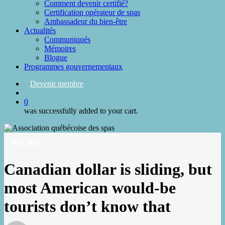
Comment devenir certifié?
Certification opérateur de spas
Ambassadeur du bien-être
Actualités
Communiqués
Mémoires
Blogue
Programmes gouvernementaux
Devenir membre
search
0
was successfully added to your cart.
Info AQS
Canadian dollar is sliding, but
most American would-be
tourists don’t know that