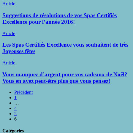
séance
Suggestions
Article
de
de
thermothérapie
résolutions
Suggestions de résolutions de vos Spas Certifiés
de
Excellence pour l’année 2016!
vos
Spas
Les
Article
Certifiés
Spas
Excellence
Certifiés
Les Spas Certifiés Excellence vous souhaitent de très
pour
Excellence
Joyeuses fêtes
l’année
vous
2016!
souhaitent
Vous
Article
de
manquez
très
d’argent
Vous manquez d’argent pour vos cadeaux de Noël?
Joyeuses
pour
Vous en avez peut-être plus que vous pensez!
fêtes
vos
cadeaux
Précédent
de
1
Noël?
…
Vous
4
en
5
avez
6
peut-
être
Catégories
plus