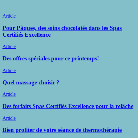
Pour
Article
Pâques,
des
Pour Pâques, des soins chocolatés dans les Spas
soins
Certifiés Excellence
chocolatés
dans
Des
Article
les
offres
Spas
spéciales
Des offres spéciales pour ce printemps!
Certifiés
pour
Excellence
ce
Quel
Article
printemps!
massage
choisir ?
Quel massage choisir ?
Des
Article
forfaits
Spas
Des forfaits Spas Certifiés Excellence pour la relâche
Certifiés
Excellence
Bien
Article
pour
profiter
la
de
Bien profiter de votre séance de thermothérapie
relâche
votre