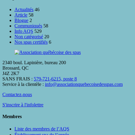
que
Actualités
46
vous
Article
58
pensez!
Blogue
2
Communiqués
58
Info AQS
529
Non catégorisé
20
Nos spas certifiés
6
2340 boul. Lapinière, bureau 200
Brossard, QC
J4Z 2K7
SANS FRAIS :
579-721-6215, poste 8
Service à la clientèle :
info@associationquebecoisedesspas.com
Contactez-nous
S'inscrire à l'infolettre
Membres
Liste des membres de l’AQS
Établissement spa de l’année