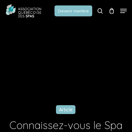
Skip
Men
to
Devenir membre
search
main
content
Article
Connaissez-vous le Spa