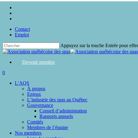
Skip
twitter
to
facebook
main
linkedin
content
Contact
Emploi
Appuyez sur la touche Entrée pour effe
Close
Search
Devenir membre
search
0
Menu
L’AQS
À propos
Enjeux
L’industrie des spas au Québec
Gouvernance
Conseil d’administration
Rapports annuels
Comités
Membres de l’équipe
Nos membres