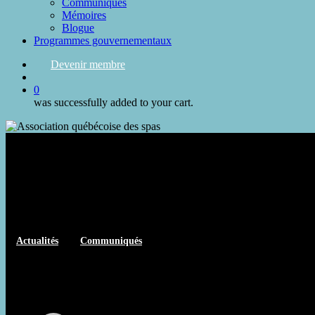
Communiqués
Mémoires
Blogue
Programmes gouvernementaux
Devenir membre
search
0
was successfully added to your cart.
Actualités
Communiqués
L’AQS au congrès ESPA en Tch