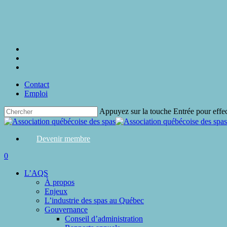
Skip
to
main
content
twitter
facebook
linkedin
Contact
Emploi
Appuyez sur la touche Entrée pour effe
Close
Search
Devenir membre
search
0
Menu
L’AQS
À propos
Enjeux
L’industrie des spas au Québec
Gouvernance
Conseil d’administration