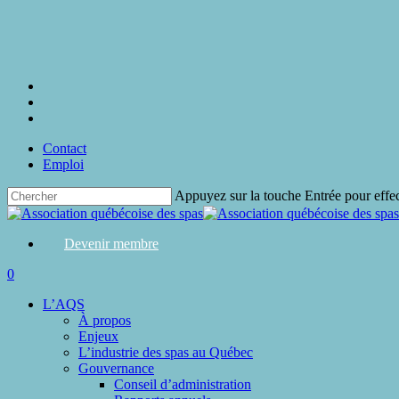
Skip
to
main
content
twitter
facebook
linkedin
Contact
Emploi
Appuyez sur la touche Entrée pour effe
Close
Search
Devenir membre
search
0
Menu
L’AQS
À propos
Enjeux
L’industrie des spas au Québec
Gouvernance
Conseil d’administration