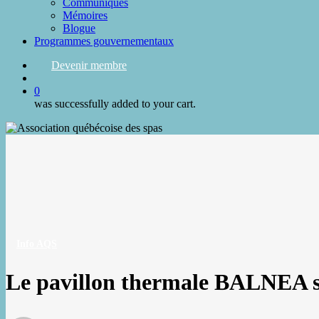
Communiqués
Mémoires
Blogue
Programmes gouvernementaux
Devenir membre
search
0
was successfully added to your cart.
Info AQS
Le pavillon thermale BALNEA s’