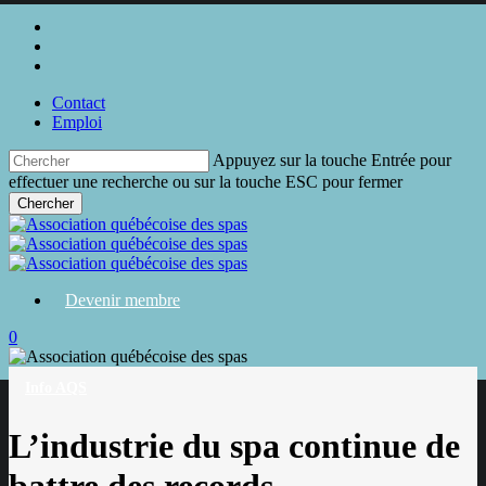
Skip
twitter
to
facebook
main
linkedin
content
Contact
Emploi
Appuyez sur la touche Entrée pour
effectuer une recherche ou sur la touche ESC pour fermer
Chercher
Close
Search
Devenir membre
search
0
Menu
Info AQS
L’industrie du spa continue de