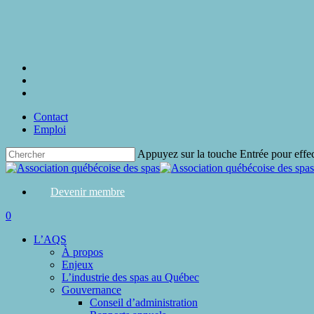
Skip
to
main
content
twitter
facebook
linkedin
Contact
Emploi
Appuyez sur la touche Entrée pour effe
Close
Search
Devenir membre
search
0
Menu
L’AQS
À propos
Enjeux
L’industrie des spas au Québec
Gouvernance
Conseil d’administration