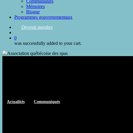
Communiqués
Mémoires
Blogue
Programmes gouvernementaux
Devenir membre
search
0
was successfully added to your cart.
Actualités
Communiqués
Oser pour mieux rebondir : une
2025