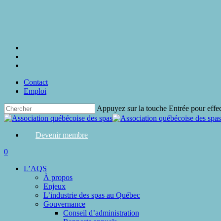
Skip
to
main
content
twitter
facebook
linkedin
Contact
Emploi
Appuyez sur la touche Entrée pour effe
Close
Search
Devenir membre
search
0
Menu
L’AQS
À propos
Enjeux
L’industrie des spas au Québec
Gouvernance
Conseil d’administration