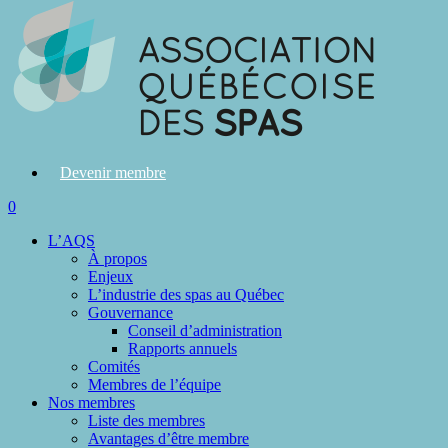
Devenir membre
search
0
Menu
L’AQS
À propos
Enjeux
L’industrie des spas au Québec
Gouvernance
Conseil d’administration
Rapports annuels
Comités
Membres de l’équipe
Nos membres
Liste des membres
Avantages d’être membre