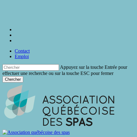
Skip
to
main
content
twitter
facebook
linkedin
Contact
Emploi
Appuyez sur la touche Entrée pour
effectuer une recherche ou sur la touche ESC pour fermer
Chercher
Close
Search